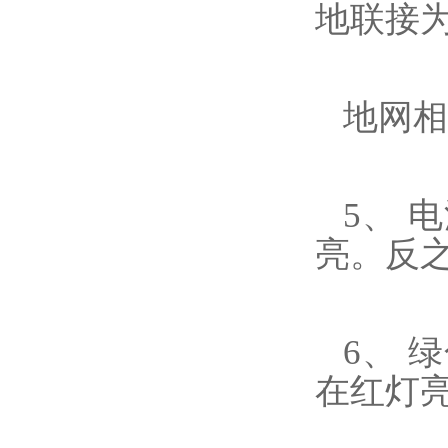
地联接
地网相
5、 
亮。反
6、 
在红灯