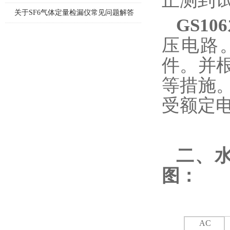
正测到
方法
关于SF6气体定量检漏仪常见问题解答
GS1
压电路。
件。并
等措施
受额定
二、
图：
AC