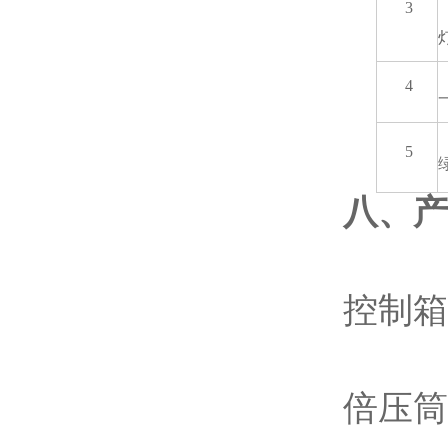
3
4
5
八、产
控
倍