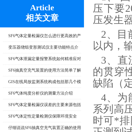
压下要2
Article
相关文章
压发生
2、目
SF6气体定量检漏仪怎么进行更高效的产
以内，输
品检漏?
变压器绕组变形测试仪主要功能特点介
3、
绍
SF6气体泄漏定量报警系统如何精准应对
的贯穿
泄漏风险？
SF6抽真空充气装置的使用方法简单了解
缺陷（
一下
GIS在线局放监测系统构成包括那几个模
块
SF6气体纯度分析仪的测量方法介绍
4、为
SF6气体定量检漏仪误差的主要来源包括
系列高
哪8个方面
SF6气体定性定量检测仪保障环境安全
时可*
仔细说说SF6抽真空充气装置正确的使用