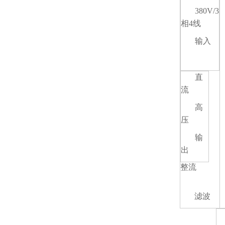
380V/3
相4线
输入
直
流
高
压
输
出
整流
滤波