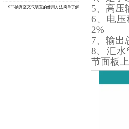
5、高压
面
SF6抽真空充气装置的使用方法简单了解
6、电压
一下
2%
7、输出
8、汇水
节面板上