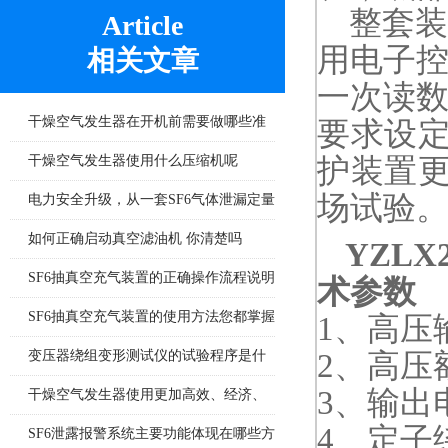
整套装
Article
用电子
相关文章
一次读
干燥空气发生器在开机前需要做哪些准
要求设
备工作
干燥空气发生器使用什么压缩机呢
护装置
场试验
电力安全升级，从一套SF6气体泄漏定量
监控系统开始
如何正确启动真空滤油机 你清楚吗
YZL
SF6抽真空充气装置的正确操作流程说明
术参数
SF6抽真空充气装置的使用方法您都掌握
1、高压
了吗
变压器绕组变形测试仪的试验程序是什
2、高压
3、输出
么
干燥空气发生器使用更加高效、经济、
4、定子
安全、环保
SF6泄露报警系统主要功能体现在哪些方