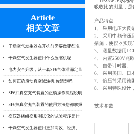
TPZGF-F
水内冷
吸收比的测量，是
Article
产品特点
相关文章
1、 采用电压大
2、 采用中频倍
措施，使仪器实现
干燥空气发生器在开机前需要做哪些准
3、 测量数据用LC
备工作
干燥空气发生器使用什么压缩机呢
4、 内置2500V
5、 自带计时器。
电力安全升级，从一套SF6气体泄漏定量
6、 采用美国、
7、 倍压筒采用
监控系统开始
如何正确启动真空滤油机 你清楚吗
8、 采用特殊设
SF6抽真空充气装置的正确操作流程说明
SF6抽真空充气装置的使用方法您都掌握
技术参数
了吗
变压器绕组变形测试仪的试验程序是什
么
干燥空气发生器使用更加高效、经济、