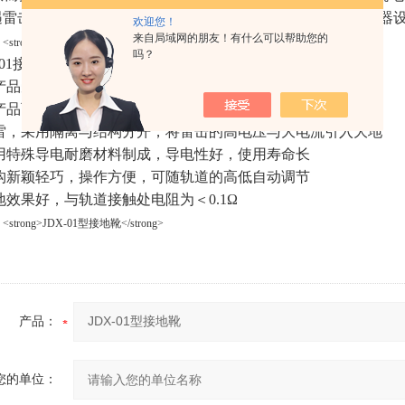
遇雷击的一刹那产生火花损坏轴承的缺陷，从而提高了机房电器
欢迎您！
来自局域网的朋友！有什么可以帮助您的
吗？
X-01接地靴产品特点：
该产品受知识产权保护
本产品可用于电接地，保证零电位
避雷，采用隔离与结构分开，将雷击的高电压与大电流引入大地
采用特殊导电耐磨材料制成，导电性好，使用寿命长
结构新颖轻巧，操作方便，可随轨道的高低自动调节
接地效果好，与轨道接触处电阻为＜0.1Ω
产品：
您的单位：