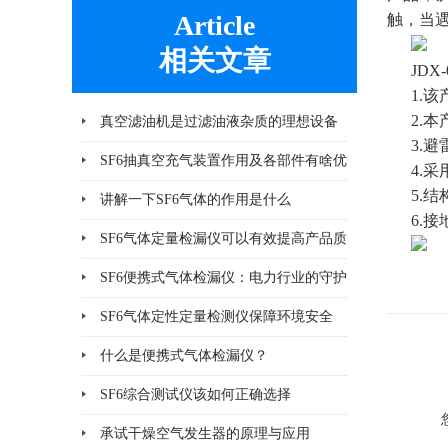
Article
触，当
相关文章
JD
1.
2.
真空滤油机是过滤油液杂质的理想设备
3.
SF6抽真空充气装置作用及各部件有啥优
4.
5.
势
讲解一下SF6气体的作用是什么
6.
SF6气体定量检漏仪可以有效提高产品质
量
SF6便携式气体检漏仪：电力行业的守护
神
SF6气体定性定量检测仪保障环境安全
什么是便携式气体检漏仪？
SF6综合测试仪该如何正确选择
承试干燥空气发生器的原理与应用