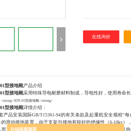
在线询价
-01型接地靴
产品介绍
-01型接地靴
采用特殊导电耐磨材料制成，导电性好，使用寿命长
-01型接地靴
详情介绍：
套产品安装国际GB/T15361-94的有关条款及起重机安全规
备的滑动接地装置，由于支架与接地有较好的绝缘性（6-10kv
从而克服了原来接地依靠结构件和车轮接地，当遇雷击时整机电