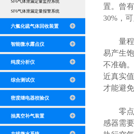
SF6气体泄漏定量监控系统
置。曾
SF6气体泄漏定量报警系统
30%，
六氟化硫气体回收装置
量程选
智能微水露点仪
易产生
纯度分析仪
不准确
近真实
综合测试仪
才能避
密度继电器校验仪
零点校
抽真空补气装置
感器需要
在线微水系统