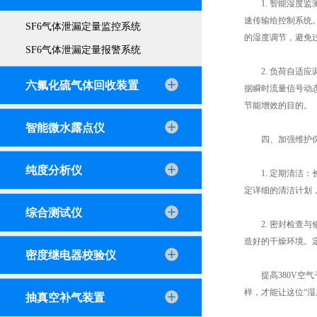
1. 智能湿度监
速传输给控制系统
SF6气体泄漏定量监控系统
的湿度调节，避免
SF6气体泄漏定量报警系统
2. 负荷自适应
六氟化硫气体回收装置
据瞬时流量信号动
节能增效的目的。
智能微水露点仪
四、加强维护
纯度分析仪
1. 定期清洁：
定详细的清洁计划
综合测试仪
2. 密封检查与
造好的干燥环境。
密度继电器校验仪
提高380V空气
样，才能让这位“
抽真空补气装置