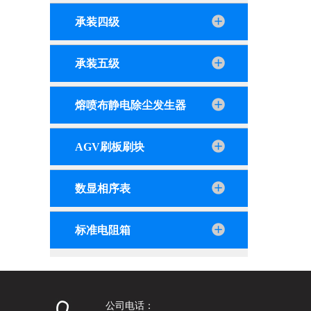
承装四级
承装五级
熔喷布静电除尘发生器
AGV刷板刷块
数显相序表
标准电阻箱
公司电话：