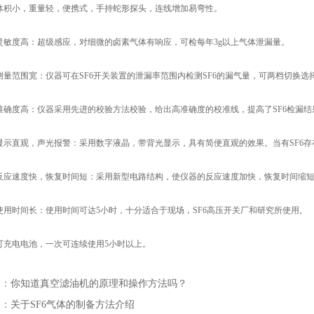
小，重量轻，便携式，手持蛇形探头，连线增加易弯性。
度高：超级感应，对细微的卤素气体有响应，可检每年3g以上气体泄漏量。
范围宽：仪器可在SF6开关装置的泄漏率范围内检测SF6的漏气量，可两档切换选
度高：仪器采用先进的校验方法校验，给出高准确度的校准线，提高了SF6检漏结
直观，声光报警：采用数字液晶，带背光显示，具有简便直观的效果。当有SF6存
速度快，恢复时间短：采用新型电路结构，使仪器的反应速度加快，恢复时间缩短
时间长：使用时间可达5小时，十分适合于现场，SF6高压开关厂和研究所使用。
电电池，一次可连续使用5小时以上。
篇：
你知道真空滤油机的原理和操作方法吗？
篇：
关于SF6气体的制备方法介绍