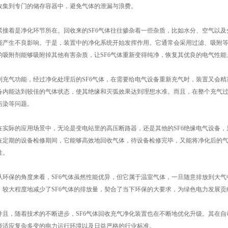
收集到专门的储存容器中，避免气体的泄漏与浪费。
着是净化环节所在。回收来的SF6气体往往掺杂着一些杂质，比如水分、空气以及
能产生不良影响。于是，装置中的净化系统开始发挥作用。它通常会采用过滤、吸附
的吸附剂能够吸附掉其他有害杂质，让SF6气体重新变得纯净，恢复其优良的电气性能
气功能，经过净化处理后的SF6气体，在需要给电气设备重新充气时，装置又会精
备内能达到较佳的气体状态，使其绝缘和灭弧效果达到理想水准。而且，在整个充气
污染等问题。
际的应用场景中，无论是变电站里的高压断路器，还是其他的SF6绝缘电气设备，只
在定期的设备检修期间，它能够高效地回收气体，待设备检修完毕，又能将净化后的
性。
保的角度来看，SF6气体虽然性能优异，但它属于温室气体，一旦随意排放到大气
，较大程度地减少了SF6气体的排放量，契合了当下环保的大要求，为绿色电力发展贡
，随着技术的不断进步，SF6气体回收充气净化装置也在不断地优化升级。其在自
能适应复杂多变的电力运行环境以及日益严格的行业标准。