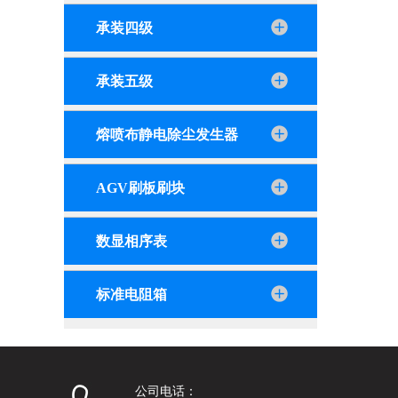
承装四级
承装五级
熔喷布静电除尘发生器
AGV刷板刷块
数显相序表
标准电阻箱
公司电话：