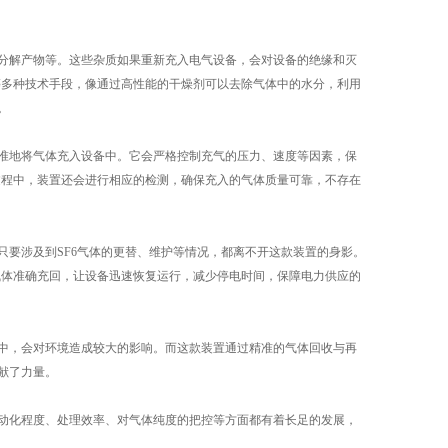
分解产物等。这些杂质如果重新充入电气设备，会对设备的绝缘和灭
等多种技术手段，像通过高性能的干燥剂可以去除气体中的水分，利用
。
准地将气体充入设备中。它会严格控制充气的压力、速度等因素，保
过程中，装置还会进行相应的检测，确保充入的气体质量可靠，不存在
要涉及到SF6气体的更替、维护等情况，都离不开这款装置的身影。
气体准确充回，让设备迅速恢复运行，减少停电时间，保障电力供应的
中，会对环境造成较大的影响。而这款装置通过精准的气体回收与再
献了力量。
动化程度、处理效率、对气体纯度的把控等方面都有着长足的发展，