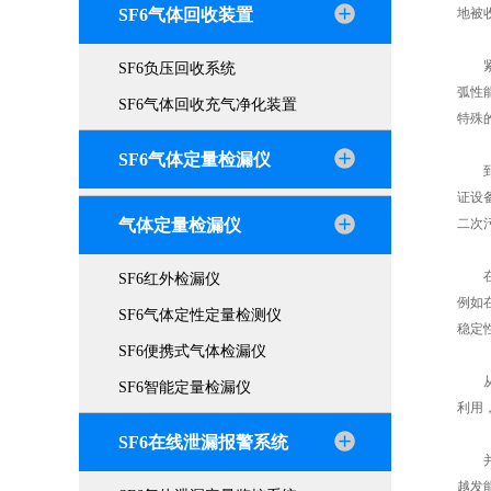
SF6气体回收装置
地被
紧接
SF6负压回收系统
弧性
SF6气体回收充气净化装置
特殊
SF6气体定量检漏仪
到充
证设
气体定量检漏仪
二次
在实
SF6红外检漏仪
例如
SF6气体定性定量检测仪
稳定
SF6便携式气体检漏仪
从环
SF6智能定量检漏仪
利用
SF6在线泄漏报警系统
并且
越发