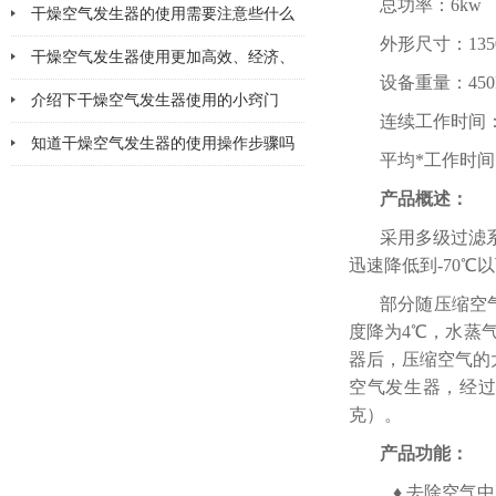
总功率：6kw
该注意哪几点小问题
干燥空气发生器的使用需要注意些什么
外形尺寸：1350×
干燥空气发生器使用更加高效、经济、
设备重量：450
安全、环保
介绍下干燥空气发生器使用的小窍门
连续工作时间：
知道干燥空气发生器的使用操作步骤吗
平均*工作时间：
产品概述：
采用多级过滤
迅速降低到-70℃
部分随压缩空
度降为4℃，水蒸气
器后，压缩空气的
空气发生器，经过吸
克）。
产品功能：
♦ 去除空气中