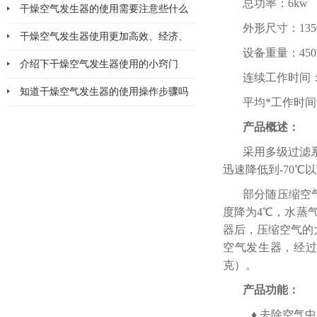
总功率：6kw
该注意哪几点小问题
干燥空气发生器的使用需要注意些什么
外形尺寸：1350×
干燥空气发生器使用更加高效、经济、
设备重量：450
安全、环保
介绍下干燥空气发生器使用的小窍门
连续工作时间：
知道干燥空气发生器的使用操作步骤吗
平均*工作时间：
产品概述：
采用多级过滤
迅速降低到-70℃
部分随压缩空
度降为4℃，水蒸气
器后，压缩空气的
空气发生器，经过吸
克）。
产品功能：
♦ 去除空气中