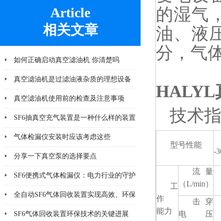
Article
的湿气
相关文章
油、液
分，气
如何正确启动真空滤油机 你清楚吗
真空滤油机是过滤油液杂质的理想设备
HALY
真空滤油机使用前的检查及注意事项
技术
SF6抽真空充气装置是一种什么样的装置
气体检漏仪安装时应该考虑这些
型号性能
-3
分享一下真空泵的选择要点
流量
SF6便携式气体检漏仪：电力行业的守护
（L/min）
工
神
全自动SF6气体回收装置实现高效、环保
作
击穿
能力
的SF6气体回收
电压
SF6气体回收装置环保技术的关键进展