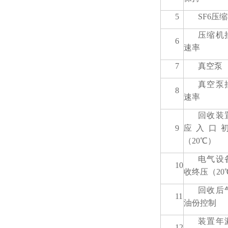
5
SF6压
压缩机
6
速率
7
真空泵
真空泵
8
速率
回收装
9
应入口
（20℃）
电气设
10
收终压（20
回收后
11
油份控制
装置年
12