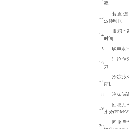
率
装置连
13
运转时间
累积*
14
时间
15
噪声水
理论储
16
力
冷冻液
17
缩机
18
冷冻储
回收后
19
水分(PPM/V
回收后
20