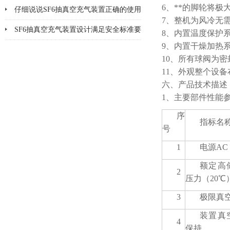
6、**的脚轮将
了吗
仔细说说SF6抽真空充气装置正确的使用
7、整机为风冷无
方法
SF6抽真空充气装置设计满足安全标准要
8、内置温度保护系
9、内置干燥加热
求
10、所有球阀为
11、外观整个设
六、产品技术描述
1、主要部件性能
序
指标名
号
1
电源AC
额定高
2
压力（20℃
3
极限真
装置真
4
保持