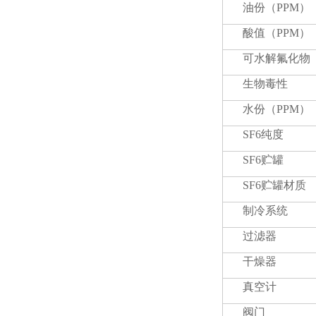
油份（PPM）
酸值（PPM）
可水解氟化物（
生物毒性
水份（PPM）
SF6纯度
SF6贮罐
SF6贮罐材质
制冷系统
过滤器
干燥器
真空计
阀门