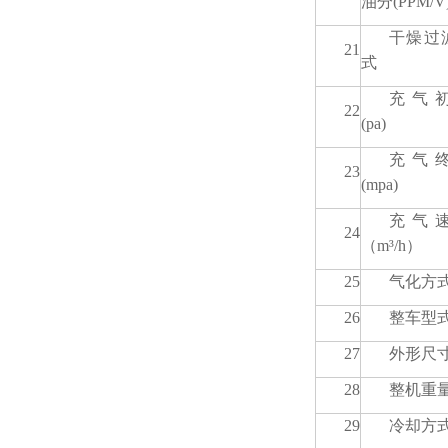
油分(PPM/V
干燥过
21
式
充气
22
(pa)
充气
23
(mpa)
充气
24
（m³/h）
25
气化方
26
整车型
27
外形尺
28
整机重
29
冷却方