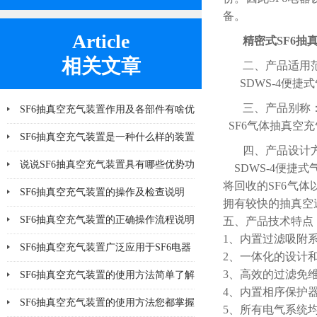
备。
Article
精密式SF6抽
相关文章
二、产品适用
SDWS-4便捷
三、产品别称
SF6抽真空充气装置作用及各部件有啥优
SF6气体抽真空充
势
SF6抽真空充气装置是一种什么样的装置
四、产品设计
说说SF6抽真空充气装置具有哪些优势功
SDWS-4便捷式
将回收的SF6气体
能呢
SF6抽真空充气装置的操作及检查说明
拥有较快的抽真空速
SF6抽真空充气装置的正确操作流程说明
五、产品技术特点
1、内置过滤吸附
SF6抽真空充气装置广泛应用于SF6电器
2、一体化的设计
3、高效的过滤免
产品
SF6抽真空充气装置的使用方法简单了解
4、内置相序保护
一下
SF6抽真空充气装置的使用方法您都掌握
5、所有电气系统均