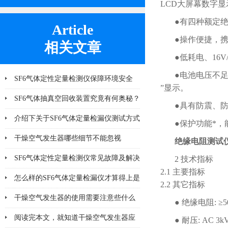
LCD大屏幕数字显
●有四种额定
Article
●操作便捷，
相关文章
●低耗电、16
●电池电压不足
SF6气体定性定量检测仪保障环境安全
”显示。
SF6气体抽真空回收装置究竟有何奥秘？
●具有防震、
介绍下关于SF6气体定量检漏仪测试方式
●保护功能*
的优缺点
干燥空气发生器哪些细节不能忽视
绝缘电阻测试仪
SF6气体定性定量检测仪常见故障及解决
2 技术指标
2.1 主要指标
方法大全
怎么样的SF6气体定量检漏仪才算得上是
2.2 其它指标
好产品
干燥空气发生器的使用需要注意些什么
● 绝缘电阻: ≥50
阅读完本文，就知道干燥空气发生器应
● 耐压: AC 3kV