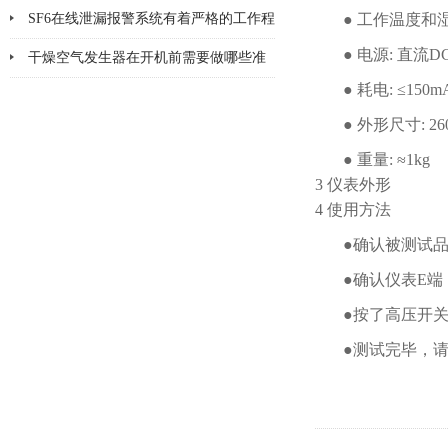
该注意哪几点小问题
SF6在线泄漏报警系统有着严格的工作程
● 工作温度和湿度
● 电源: 直流D
序和要求
干燥空气发生器在开机前需要做哪些准
● 耗电: ≤150
备工作
● 外形尺寸: 260
● 重量: ≈1kg
3 仪表外形
4 使用方法
●确认被测试
●确认仪表E
●按了高压开
●测试完毕，