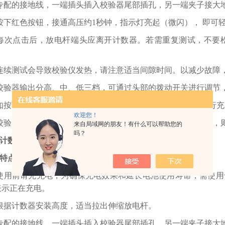
专配的接地线，一端插头插入校验器尾部插孔，另一端夹子接大
按下红色按钮，接通高压约1秒钟，指示灯亮起（微闪）， 即可
每次点击后，放电杆端头应离开计数器。若需重复测试，不要松
连续测试会导致校验仪发热，请注意适当间隙时间。以减少故障
校验器输出分高、中、低三档，可通过头部的拨动开关进行调节
如按下按钮3秒钟以上指示灯仍未闪亮，则表示需要对电池进行充
欢迎您！
校验器请勿随意拆卸。如电池组容量明显下降或充电效率过低，
来自局域网的朋友！有什么可以帮助您的
吗？
计数器校验仪 承试三级 厂家
特点
使用前请先充电，为确保充电效果和延长电池使用寿命，需使用
表示正在充电。
根据计数器安装高度，适当拉出伸缩放电杆。
专配的接地线，一端插头插入校验器尾部插孔，另一端夹子接大