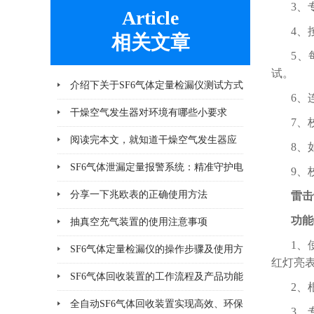
3、
Article
4、
相关文章
5、
试。
介绍下关于SF6气体定量检漏仪测试方式
6、
的优缺点
干燥空气发生器对环境有哪些小要求
7、
阅读完本文，就知道干燥空气发生器应
8、
该注意哪几点小问题
SF6气体泄漏定量报警系统：精准守护电
9、
气安全
分享一下兆欧表的正确使用方法
雷击
功能
抽真空充气装置的使用注意事项
1、
SF6气体定量检漏仪的操作步骤及使用方
红灯亮
法说明
SF6气体回收装置的工作流程及产品功能
2、
说明
全自动SF6气体回收装置实现高效、环保
3、