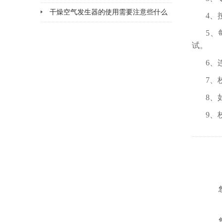
的SF6气体回收
干燥空气发生器的使用需要注意些什么
4、
5、
试。
6、
7、
8、
9、