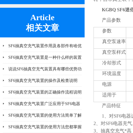
KGBQ SF
Article
产品参数
相关文章
参数
真空泵速率
SF6抽真空充气装置作用及各部件有啥优
真空泵样式
势
SF6抽真空充气装置是一种什么样的装置
冷却形式
说说SF6抽真空充气装置具有哪些优势功
环境温度
能呢
SF6抽真空充气装置的操作及检查说明
电源
SF6抽真空充气装置的正确操作流程说明
适用于
SF6抽真空充气装置广泛应用于SF6电器
产品特征
产品
SF6抽真空充气装置的使用方法简单了解
1、对SF6电
2、对SF6电器充气
一下
SF6抽真空充气装置的使用方法您都掌握
3、抽真空充气*