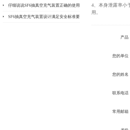
4、本身泄露率小
了吗
仔细说说SF6抽真空充气装置正确的使用
用。
方法
SF6抽真空充气装置设计满足安全标准要
求
产品
您的单位
您的姓名
联系电话
常用邮箱