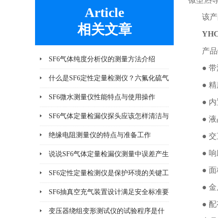
Article
该产
相关文章
YH
产品
SF6气体纯度分析仪的测量方法介绍
● 
什么是SF6定性定量检测仪？六氟化硫气
● 
体检测设备
SF6微水测量仪性能特点与使用操作
● 
SF6气体定量检漏仪探头应该怎样清洁与
● 
更换
绝缘电阻测量仪的特点与准备工作
● 
● 
说说SF6气体定量检漏仪测量中误差产生
● 
的8个因素
SF6定性定量检测仪是保护环境的关键工
● 
具
SF6抽真空充气装置设计满足安全标准要
● 
求
变压器绕组变形测试仪的试验程序是什