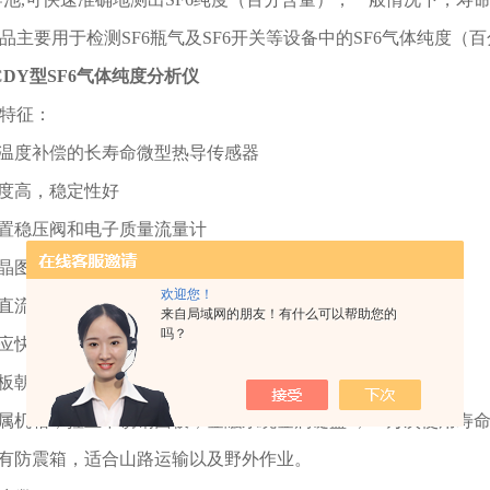
品主要用于检测SF6瓶气及SF6开关等设备中的SF6气体纯度（
CDY型SF6气体纯度分析仪
特征：
带温度补偿的长寿命微型热导传感器
精度高，稳定性好
内置稳压阀和电子质量流量计
液晶图形显示，直观易用
欢迎您！
交直流两用，充电锂电池供电
来自局域网的朋友！有什么可以帮助您的
吗？
响应快，几乎无预热等候
面板朝上设计，轻巧便携易操作
金属机箱，拉丝不锈钢面板，金融系统金属键盘 ，10万次使用寿
配有防震箱，适合山路运输以及野外作业。