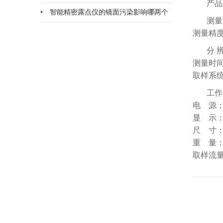
产品
么
智能精密露点仪的镜面污染影响哪两个
测量
方面
测量精度：
分 辨
测量时间
取样系
工作
电 源：
显 示：
尺 寸： 
重 量：
取样流量： 