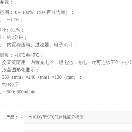
参数：
范围： 0～100% （SF6百分含量）；
 ±0.1%；
 率: 0.1%；
： 约2分钟；
统： 内置稳压阀、过滤器、电子流计；
温度： -10℃至45℃；
 交直流两用；内置充电器、锂电池，充电一次可连续工作10小
 液晶图形化显示；
360（mm）×240（mm）×130（mm）；
 约3公斤；
500~600ml/min。
产品：