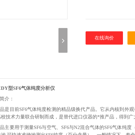
在线询价
CDY型SF6气体纯度分析仪
简介：
品是目前SF6气体纯度检测的精品级换代产品。它从内核到外
高校技术力量联合研制而成，是替代进口仪器的*推产品，得到广
品主要用于测量SF6与空气、SF6与N2混合气体的SF6气体纯
池,可快速准确地测出SF6纯度（百分含量），一般情况下，寿