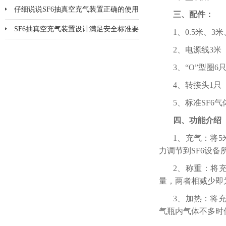
了吗
仔细说说SF6抽真空充气装置正确的使用
三、配件：
方法
SF6抽真空充气装置设计满足安全标准要
1、0.5米、3
求
2、电源线3米
3、“O”型圈6
4、转接头1只
5、标准SF6
四、功能介绍
1、充气：将
力调节到SF6设
2、称重：将
量，两者相减少即
3、加热：将
气瓶内气体不多时