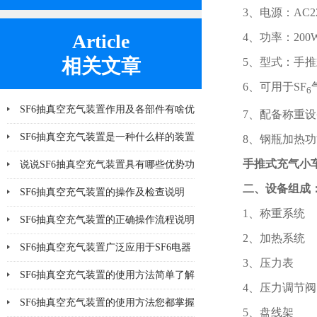
3、电源：AC220
Article
4、功率：200
相关文章
5、型式：手推
6、可用于SF
6
SF6抽真空充气装置作用及各部件有啥优
7、配备称重
势
SF6抽真空充气装置是一种什么样的装置
8、钢瓶加热
手推式充气小
说说SF6抽真空充气装置具有哪些优势功
二、设备组成
能呢
SF6抽真空充气装置的操作及检查说明
1、称重系统
SF6抽真空充气装置的正确操作流程说明
2、加热系统
SF6抽真空充气装置广泛应用于SF6电器
3、压力表
产品
SF6抽真空充气装置的使用方法简单了解
4、压力调节阀
一下
SF6抽真空充气装置的使用方法您都掌握
5、盘线架