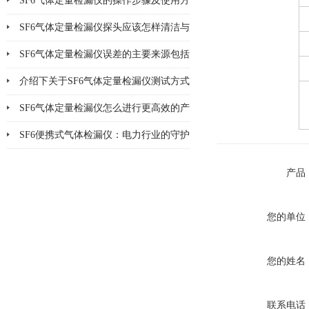
SF6气体定量检漏仪的操作步骤及使用方
法说明
SF6气体定量检漏仪探头应该怎样清洁与
更换
SF6气体定量检漏仪误差的主要来源包括
哪8个方面
介绍下关于SF6气体定量检漏仪测试方式
的优缺点
SF6气体定量检漏仪怎么进行更高效的产
品检漏?
SF6便携式气体检漏仪：电力行业的守护
神
产品
您的单位
您的姓名
联系电话