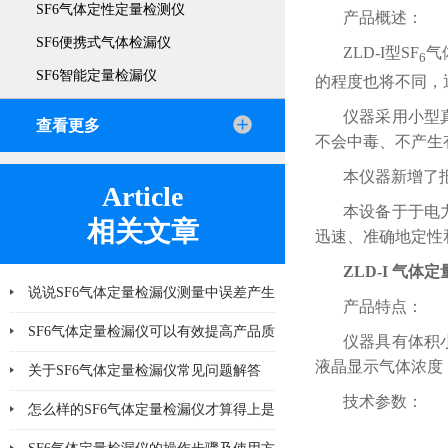
SF6气体定性定量检测仪
产品概述：
SF6便携式气体检漏仪
ZLD-I型SF
气
6
SF6智能定量检漏仪
的程度也将不同，
仪器采用小型
查看更多
不会中毒、不产生
本仪器新增了
Article
本设备于于电
相关文章
迅速、准确地定性
ZLD-I 气体
说说SF6气体定量检漏仪测量中误差产生
产品特点：
的8个因素
SF6气体定量检漏仪可以有效提高产品质
仪器具有体积
液晶显示气体浓度
量
关于SF6气体定量检漏仪常见问题解答
技术参数：
怎么样的SF6气体定量检漏仪才算得上是
好产品