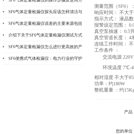
SF6气体定量检漏仪的操作步骤及使用方
测量范围（SF6）： 
法说明
SF6气体定量检漏仪探头应该怎样清洁与
响应时间： 不大于
指示方式： 液晶
更换
SF6气体定量检漏仪误差的主要来源包括
报警设定范围： 0.0
真空泵抽速： 0.5升
哪8个方面
介绍下关于SF6气体定量检漏仪测试方式
真空管道长度： 4
连续工作时间： 不
的优缺点
SF6气体定量检漏仪怎么进行更高效的产
工作条件 ：
交流电源 220V 
品检漏?
SF6便携式气体检漏仪：电力行业的守护
环境温度 7℃-4
神
相对湿度 不大于85
功率：约180W
整机重量 ：约15K
产品
您的单位