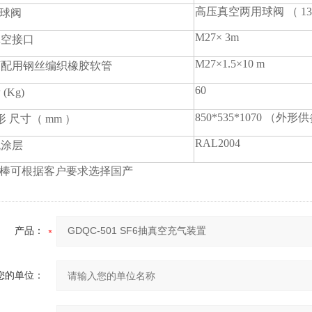
高压真空两用球阀 （ 13.5
 球阀
M27× 3m
真空接口
M27×1.5×10 m
厂配用钢丝编织橡胶软管
60
(Kg)
850*535*1070 （外
外形 尺寸（ mm ）
RAL2004
观涂层
棒可根据客户要求选择国产
产品：
您的单位：