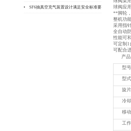
球阀采用
球阀应
方法
SF6抽真空充气装置设计满足安全标准要
**脚轮
求
整机功
采用指
全自动
性能可
可定制
可配合
产品
型
型
旋片
冷
移
工