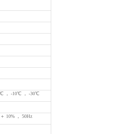
 ， -10℃ ， -30℃
 10% ， 50Hz