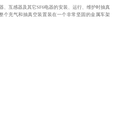
F6断路器、互感器及其它SF6电器的安装、运行、维护时抽真
装置，整个充气和抽真空装置装在一个非常坚固的金属车架
询