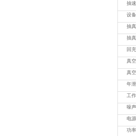
抽速 
设备
抽
抽
回充速
真
真
年
工
噪
电
功率 