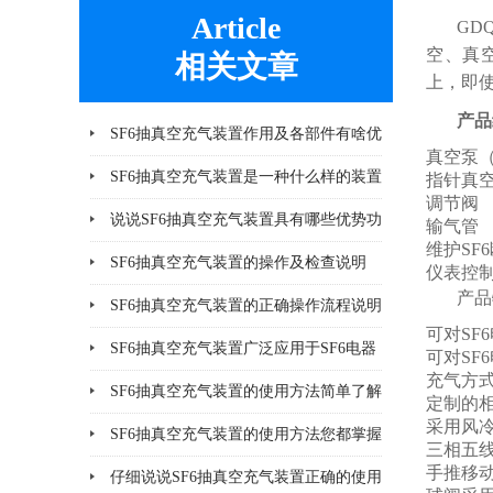
Article
GD
空、真空
相关文章
上，即
产品
SF6抽真空充气装置作用及各部件有啥优
真空泵（
势
SF6抽真空充气装置是一种什么样的装置
指针真
调节阀
说说SF6抽真空充气装置具有哪些优势功
输气管
维护SF
能呢
SF6抽真空充气装置的操作及检查说明
仪表控
产品
SF6抽真空充气装置的正确操作流程说明
可对SF
SF6抽真空充气装置广泛应用于SF6电器
可对SF
充气方
产品
SF6抽真空充气装置的使用方法简单了解
定制的相
采用风
一下
SF6抽真空充气装置的使用方法您都掌握
三相五
手推移
了吗
仔细说说SF6抽真空充气装置正确的使用