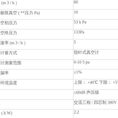
60
(m 3 / h ）
10
极限真空 ( **压力 Pa)
53 k Pa
真空初压力
133Pa
真空终压力
5
率 (m 3 / h ）
指针式真空计
空计量方式
0-10 5 pa
空计测量范围
≤1%
泄漏率
上限： +40℃ 下限： +5℃
作环境温度
≤60dB 声压级
声
交流三相 / 四芯制 380V ＋
源
2.2
( k W)