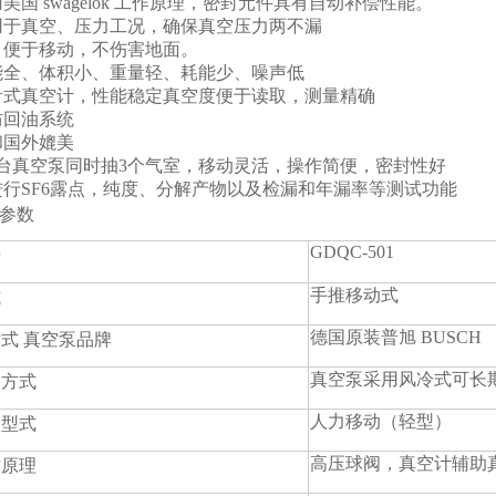
美国 swagelok 工作原理，密封元件具有自动补偿性能。
用于真空、压力工况，确保真空压力两不漏
，便于移动，不伤害地面。
能全、体积小、重量轻、耗能少、噪声低
针式真空计，性能稳定真空度便于读取，测量精确
防回油系统
和国外媲美
1台真空泵同时抽3个气室，移动灵活，操作简便，密封性好
进行SF6露点，纯度、分解产物以及检漏和年漏率等测试功能
参数
GDQC-501
号
手推移动式
式
德国原装普旭 BUSCH
式 真空泵品牌
真空泵采用风冷式可长
却方式
人力移动（轻型）
动型式
高压球阀，真空计辅助
作原理