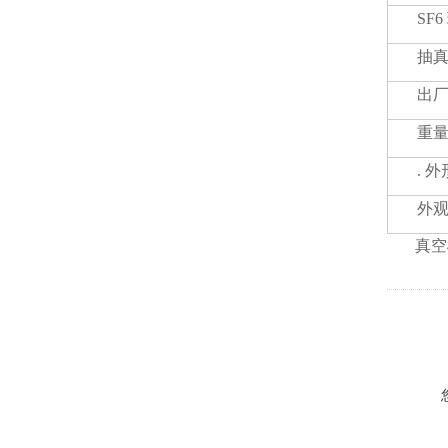
SF6
抽
出
重量 
. 
外
真空