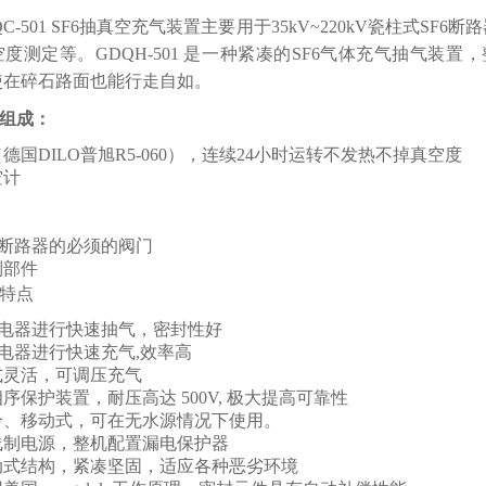
QC-501 SF6抽真空充气装置主要用于35kV~220kV瓷柱式S
度测定等。GDQH-501 是一种紧凑的SF6气体充气抽气
使在碎石路面也能行走自如。
组成：
德国DILO普旭R5-060），连续24小时运转不发热不掉真空度
空计
6断路器的必须的阀门
制部件
特点
6电器进行快速抽气，密封性好
6电器进行快速充气,效率高
式灵活，可调压充气
序保护装置，耐压高达 500V, 极大提高可靠性
冷、移动式，可在无水源情况下使用。
线制电源，整机配置漏电保护器
动式结构，紧凑坚固，适应各种恶劣环境