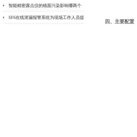
方法
智能精密露点仪的镜面污染影响哪两个
方面
SF6在线泄漏报警系统为现场工作人员提
四、主要配置
供更多一层可靠保护