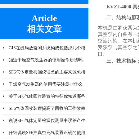
KVZJ-4000
Article
二、结构与原
相关文章
本机是由罗茨泵为
真空泵内自备有一
空油污染。在本机
罗茨泵与真空泵之
GIS在线局放监测系统构成包括那几个模
口。
块
知道干燥空气发生器的使用操作步骤吗
三、技术指标
SF6气体定量检漏仪误差的主要来源包括
哪8个方面
干燥空气发生器的使用需要注意些什么
关于SF6气体回收装置的特征你知道哪些
SF6气体回收装置提高了回收的工作效率
说说SF6气体定量检漏仪测量中误差产生
的8个因素
仔细说说SF6抽真空充气装置正确的使用