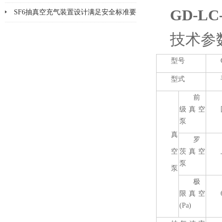
GD-LC
方法
SF6抽真空充气装置设计满足安全标准要
求
技术参
型号
型式
前
级真空
泵
真
罗
空
茨真空
泵
泵
极
限真空
(Pa)