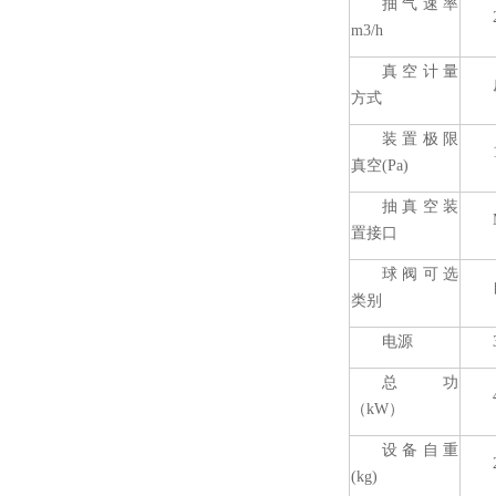
抽气速率
m3/h
真空计量
方式
装置极限
真空(Pa)
抽真空装
置接口
球阀可选
类别
电源
总功
（kW）
设备自重
(kg)