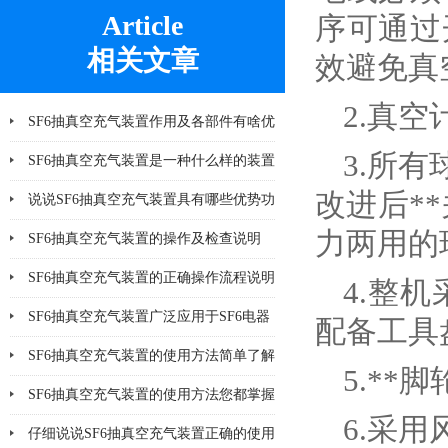
Article
序可通过
相关文章
效避免真
2.真
SF6抽真空充气装置作用及各部件有啥优
3.所有
势
SF6抽真空充气装置是一种什么样的装置
改进后*
说说SF6抽真空充气装置具有哪些优势功
力两用的
能呢
SF6抽真空充气装置的操作及检查说明
SF6抽真空充气装置的正确操作流程说明
4.整
SF6抽真空充气装置广泛应用于SF6电器
配备工具
产品
SF6抽真空充气装置的使用方法简单了解
5.*
一下
SF6抽真空充气装置的使用方法您都掌握
6.采
了吗
仔细说说SF6抽真空充气装置正确的使用