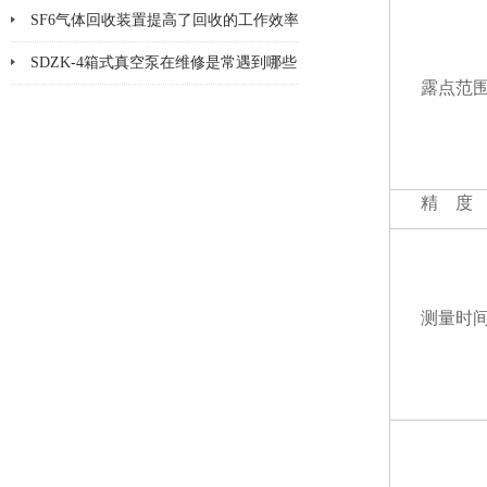
技术
SF6气体回收装置提高了回收的工作效率
SDZK-4箱式真空泵在维修是常遇到哪些
露点范
问题及解决办法
精 度
测量时