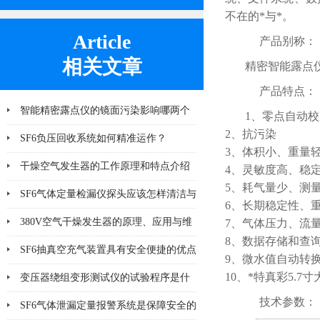
不在的*与*。
Article
产品别称：
相关文章
精密智能露点
产品特点：
智能精密露点仪的镜面污染影响哪两个
1、零点自
2、抗污
方面
SF6负压回收系统如何精准运作？
3、体积小、
干燥空气发生器的工作原理和特点介绍
4、灵敏度高、
5、耗气量少、测
SF6气体定量检漏仪探头应该怎样清洁与
6、长期稳定性、
更换
380V空气干燥发生器的原理、应用与维
7、气体压力、流
8、数据存储和查
护
SF6抽真空充气装置具有安全便捷的优点
9、微水值自动转换
10、*特真彩5.
&amp;#160;
变压器绕组变形测试仪的试验程序是什
技术参数：
么
SF6气体泄漏定量报警系统是保障安全的