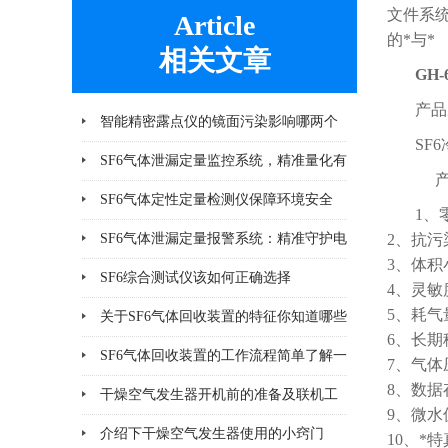
文件系
Article
的*与*
相关文章
GH
产品
智能精密露点仪的镜面污染影响哪两个
SF
方面
SF6气体泄漏定量监控系统，精准量化有
产
诀窍！
SF6气体定性定量检测仪保障环境安全
1
SF6气体泄漏定量报警系统：精准守护电
2、
3、体
气安全
SF6综合测试仪该如何正确选择
4、灵
5、耗
关于SF6气体回收装置的特征你知道哪些
6、长
SF6气体回收装置的工作流程简单了解一
7、气
8、数
下
干燥空气发生器开机前的准备及联机工
9、微水
作有哪些
介绍下干燥空气发生器使用的小窍门
10、*