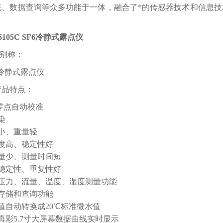
统、数据查询等众多功能于一体，融合了*的传感器技术和信息技
-6105C SF6冷静式露点仪
别称：
6冷静式露点仪
品特点：
、零点自动校准
抗污染
积小、重量轻
敏度高、稳定性好
气量少、测量时间短
期稳定性、重复性好
体压力、流量、温度、湿度测量功能
据存储和查询功能
值自动转换成20℃标准微水值
特真彩5.7寸大屏幕数据曲线实时显示