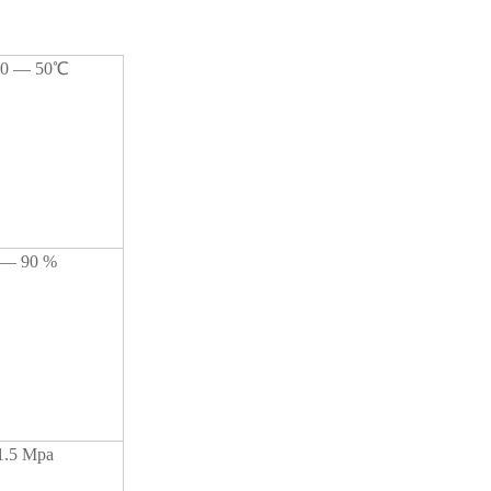
 — 50℃
 90 %
5 Mpa