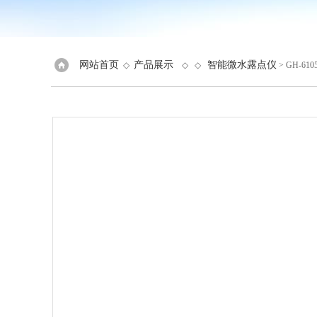
网站首页
产品展示
智能微水露点仪
◇
◇ ◇
> GH-61