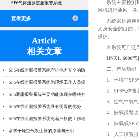
系统主要检测
SF6气体泄漏定量报警系统
风机进行通风，并
查看更多
系统采用超声波
人身安全的目的，
保护。
Article
本系统可广泛应
相关文章
HNXL-600
二、产品功能
SF6在线泄漏报警系统守护电力安全的隐
1、环境中SF
形力量
SF6在线泄漏报警系统为现场工作人员提
2、SF6气体
供更多一层可靠保护
SF6泄露报警系统主要功能体现在哪些方
3、空气中氧
面
SF6在线泄漏报警系统具有明显的优势
4、缺氧报警
SF6在线泄漏报警系统有着严格的工作程
5、缺氧或SF
序和要求
承试干燥空气发生器的原理与应用
6、人工设置