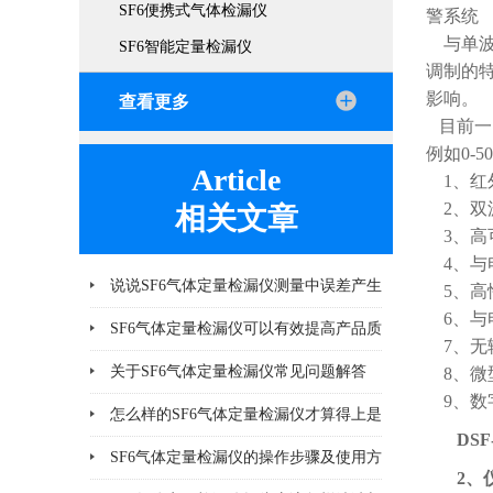
SF6便携式气体检漏仪
警系统 （
与单波
SF6智能定量检漏仪
调制的
影响。
查看更多
目前一
例如0-
Article
1、红外
2、双
相关文章
3、高
4、与
说说SF6气体定量检漏仪测量中误差产生
5、高
6、与
的8个因素
SF6气体定量检漏仪可以有效提高产品质
7、无
量
关于SF6气体定量检漏仪常见问题解答
8、微
9、数
怎么样的SF6气体定量检漏仪才算得上是
DS
好产品
SF6气体定量检漏仪的操作步骤及使用方
2、