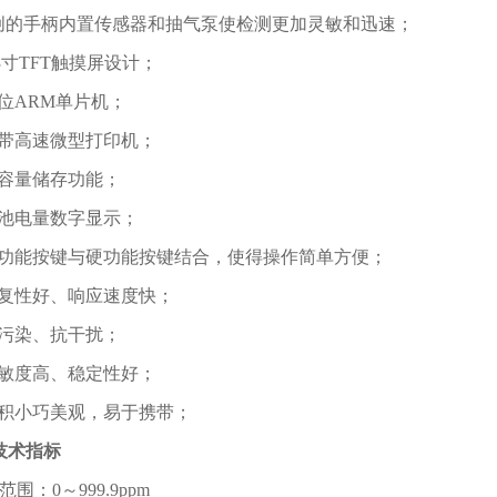
*创的手柄内置传感器和抽气泵使检测更加灵敏和迅速；
4.3寸TFT触摸屏设计；
32位ARM单片机；
自带高速微型打印机；
大容量储存功能；
电池电量数字显示；
软功能按键与硬功能按键结合，使得操作简单方便；
重复性好、响应速度快；
抗污染、抗干扰；
灵敏度高、稳定性好；
体积小巧美观，易于携带；
技术指标
范围：0～999.9ppm