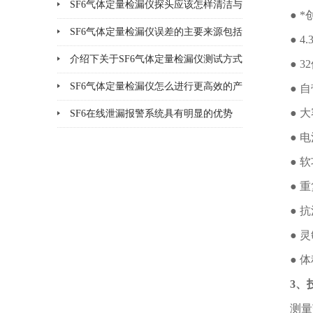
法说明
SF6气体定量检漏仪探头应该怎样清洁与
● 
更换
SF6气体定量检漏仪误差的主要来源包括
● 
哪8个方面
介绍下关于SF6气体定量检漏仪测试方式
● 
的优缺点
SF6气体定量检漏仪怎么进行更高效的产
● 
● 
品检漏?
SF6在线泄漏报警系统具有明显的优势
● 
● 
● 
● 
● 
● 
3
、
测量