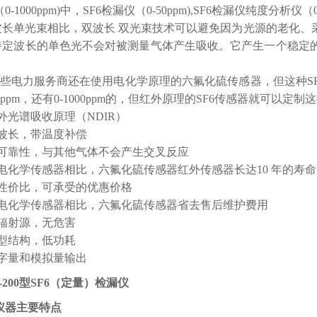
0-1000ppm)中，SF6检漏仪（0-50ppm),SF6检漏仪纯度分析仪（0
长单光束相比，双波长 双光束技术可以避免因为光源的老化、
特定波长的单色光不会对被测量气体产生吸收。它产生一个稳定
些电力服务商还在使用电化学原理的六氟化硫传感器，但这种SF
50ppm，还有0-1000ppm的，但红外原理的SF6传感器就可以定制
光谱吸收原理（NDIR）
波长，带温度补偿
可靠性，与其他气体不会产生交叉反应
电化学传感器相比，六氟化硫传感器红外传感器长达10 年的寿命
性价比，可承受的优惠价格
电化学传感器相比，六氟化硫传感器省去售后维护费用
辐射源，无危害
型结构，低功耗
字量和模拟量输出
F-200型SF6（定量）检漏仪
仪器主要特点