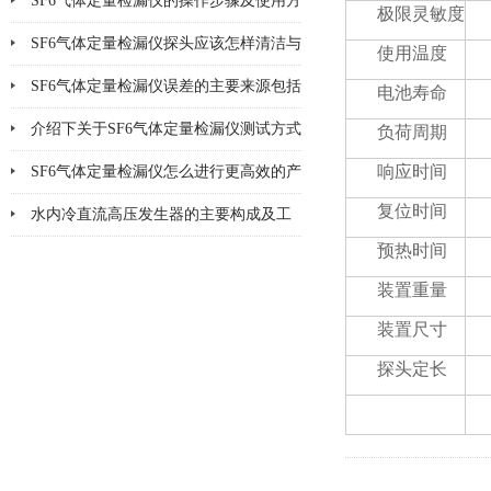
SF6气体定量检漏仪的操作步骤及使用方
极限灵敏度
法说明
SF6气体定量检漏仪探头应该怎样清洁与
使用温度
更换
SF6气体定量检漏仪误差的主要来源包括
电池寿命
哪8个方面
介绍下关于SF6气体定量检漏仪测试方式
负荷周期
的优缺点
响应时间
SF6气体定量检漏仪怎么进行更高效的产
复位时间
品检漏?
水内冷直流高压发生器的主要构成及工
预热时间
作原理
装置重量
装置尺寸
探头定长