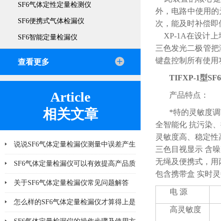
SF6气体定性定量检测仪
外，电路中使用的
SF6便携式气体检漏仪
次，能及时补偿即
XP-1A在设计
SF6智能定量检漏仪
三色发光二极管把
键盘控制所有使用
查看更多
TIFXP-1型S
Article
产品特点：
相关文章
*特的灵敏度调
全智能化 抗污染、
灵敏度高、稳定性
说说SF6气体定量检漏仪测量中误差产生
三色目视显示 含
无绳及便携式，用
的8个因素
SF6气体定量检漏仪可以有效提高产品质
包含携带盒 实时
量
关于SF6气体定量检漏仪常见问题解答
电 源
怎么样的SF6气体定量检漏仪才算得上是
高灵敏度
好产品