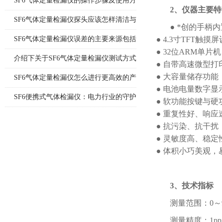
SF6气体定量检漏仪的操作步骤及使用方
2、仪器主要特
法说明
SF6气体定量检漏仪探头应该怎样清洁与
● *创的手
更换
SF6气体定量检漏仪误差的主要来源包括
● 4.3寸TFT触摸
● 32位ARM单片
哪8个方面
介绍下关于SF6气体定量检漏仪测试方式
● 自带高速微型
● 大容量储存功能
的优缺点
SF6气体定量检漏仪怎么进行更高效的产
● 电池电量数字显
品检漏?
SF6便携式气体检漏仪：电力行业的守护
● 软功能按键与
● 重复性好、响
神
● 抗污染、抗干扰
● 灵敏度高、稳
● 体积小巧美观，
3、技术指标
测量范围：0～99
测量精度：1pp