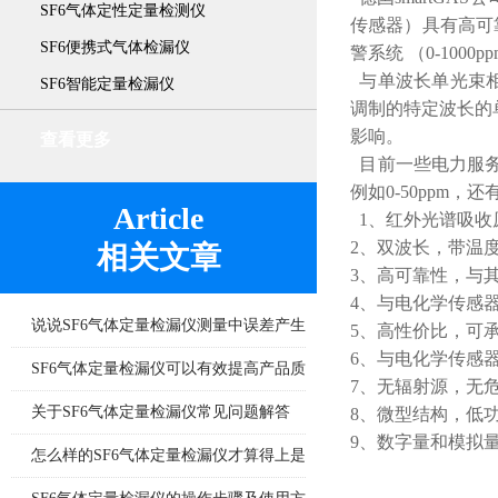
SF6气体定性定量检测仪
传感器）具有高可
SF6便携式气体检漏仪
警系统 （0-1000p
与单波长单光束相
SF6智能定量检漏仪
调制的特定波长的
影响。
查看更多
目前一些电力服务
例如0-50ppm，
Article
1、红外光谱吸收原
2、双波长，带温
相关文章
3、高可靠性，与
4、与电化学传感
说说SF6气体定量检漏仪测量中误差产生
5、高性价比，可
6、与电化学传感
的8个因素
SF6气体定量检漏仪可以有效提高产品质
7、无辐射源，无
量
关于SF6气体定量检漏仪常见问题解答
8、微型结构，低
9、数字量和模拟
怎么样的SF6气体定量检漏仪才算得上是
好产品