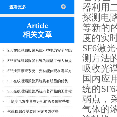
器利用
查看更多
探测电
Article
等新的
相关文章
度的实
SF6
SF6在线泄漏报警系统守护电力安全的隐
测方法
形力量
SF6在线泄漏报警系统为现场工作人员提
吸收光谱
供更多一层可靠保护
SF6泄露报警系统主要功能体现在哪些方
国内应
面
SF6在线泄漏报警系统具有明显的优势
统的S
SF6在线泄漏报警系统有着严格的工作程
弱点，
序和要求
干燥空气发生器在开机前需要做哪些准
气体的
备工作
气体检漏仪安装时应该考虑这些