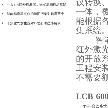
议转换
一套SF6红外检漏仪，搞定泄漏检测难题
一体，
智能精密露点仪的镜面污染影响哪两个
能根据
方面
干燥空气发生器对环境有哪些小要求
集系统
智能S
红外激
的开放
工程安
不需要
LCB-6