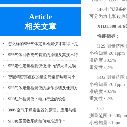
SF6电气设
Article
可分为放电和过热
相关文章
XHJL308 S
性能指标：
怎么样的SF6气体定量检漏仪才算得上是
H2S 测量范围 0
小检知量 ≤0.1ppm
好产品
SF6气体回收充气装置的原理及其技术特
准确度 ±0.5%
点分析
SF6定性定量检测仪使用中的5大常见误
重复性 ≤2%
区与校准技巧
智能精密露点仪的镜面污染影响哪两个
SO2 测量范围 0
小检知量 ≤0.1ppm
方面
SF6气体定量检漏仪的操作步骤及使用方
准确度 ±0.5%
重复性 ≤2%
法说明
SF6红外检漏仪：电力行业的设备
CO
380V空气干燥发生器的原理、应用与维
测量范围 0~500pp
护
SF6负压回收系统如何精准运作？
小检知量 ≤1ppm