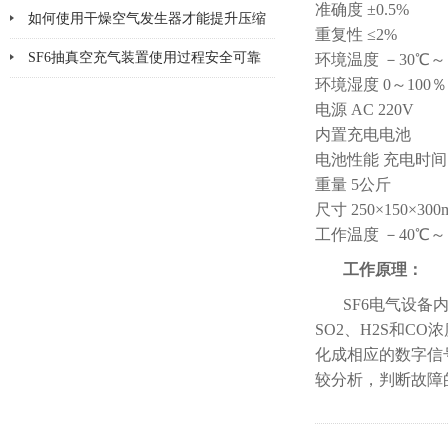
准确度 ±0.5%
如何使用干燥空气发生器才能提升压缩
重复性 ≤2%
空气的纯净度？
SF6抽真空充气装置使用过程安全可靠
环境温度 －30℃～
环境湿度 0～100％
电源 AC 220V
内置充电电池
电池性能 充电时间
重量 5公斤
尺寸 250×150×300
工作温度 －40℃～
工作原理：
SF6电气设备
SO2、H2S和C
化成相应的数字信
较分析，判断故障