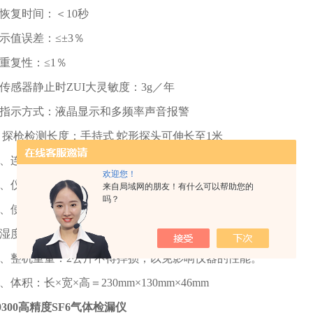
恢复时间：＜10秒
示值误差：≤±3％
重复性：≤1％
传感器静止时ZUI大灵敏度：3g／年
指示方式：液晶显示和多频率声音报警
 探枪检测长度：手持式 蛇形探头可伸长至1米
、连续工作时间：5小时
欢迎您！
、仪器电源：可充电镍氢电池，交直流两用
来自局域网的朋友！有什么可以帮助您的
吗？
、使用环境：温度：-5℃～50℃
湿度：≤85%
、整机重量：2公斤不得摔损，以免影响仪器的性能。
、体积：长×宽×高＝230mm×130mm×46mm
-9300高精度SF6气体检漏仪