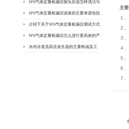
法说明
SF6气体定量检漏仪探头应该怎样清洁与
主要
更换
SF6气体定量检漏仪误差的主要来源包括
１、
哪8个方面
介绍下关于SF6气体定量检漏仪测试方式
２、
的优缺点
SF6气体定量检漏仪怎么进行更高效的产
３、
品检漏?
水内冷直流高压发生器的主要构成及工
４、
作原理
５、
６、
７、