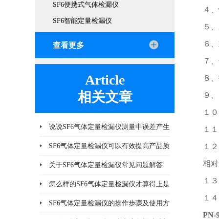
SF6便携式气体检漏仪
４、
SF6智能定量检漏仪
５、
６、
查看更多
７、
Article
８、
相关文章
９、
１０
说说SF6气体定量检漏仪测量中误差产生
１１
的8个因素
SF6气体定量检漏仪可以有效提高产品质
１２
相对
量
关于SF6气体定量检漏仪常见问题解答
１３
怎么样的SF6气体定量检漏仪才算得上是
１４
好产品
SF6气体定量检漏仪的操作步骤及使用方
PN