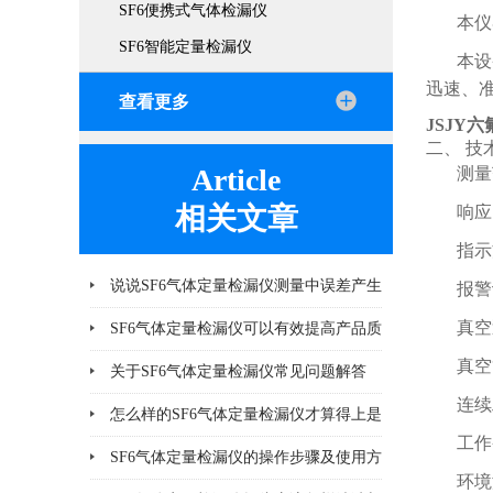
SF6便携式气体检漏仪
本仪
SF6智能定量检漏仪
本设
迅速、
查看更多
JSJY
二、 技
Article
测量
相关文章
响应
指示
说说SF6气体定量检漏仪测量中误差产生
报警
真空
的8个因素
SF6气体定量检漏仪可以有效提高产品质
真空
量
关于SF6气体定量检漏仪常见问题解答
连续
怎么样的SF6气体定量检漏仪才算得上是
工作
好产品
SF6气体定量检漏仪的操作步骤及使用方
环境