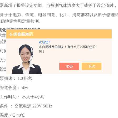
器新增了报警设定功能，当被测气体浓度大于或等于设定值时，
备于于电力、铁道、电器制造、化工、消防器材以及原子物理
准确地定性和定量检测。
六氟化硫气体定量检漏仪
术数据
范围（SF6）： 0.01ppm～500ppm（体积比）
欢迎您！
来自局域网的朋友！有什么可以帮助您的
时间： 不大于3秒
吗？
方式： 液晶数字显示和声、光讯号报警
设定范围： 0.01ppm～500ppm（体积比）
泵抽速： 1.0升/秒
管道长度： 4米
工作时间： 不大于4小时
条件 ： 交流电源 220V 50Hz
温度 7℃-40℃