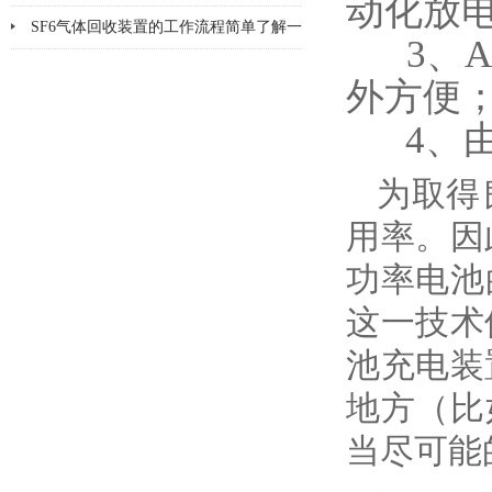
动化放
点分析
SF6气体回收装置的工作流程简单了解一
3、A
下
外方便
4、由
为取得
用率。因
功率电池
这一技术
池充电装
地方（比
当尽可能