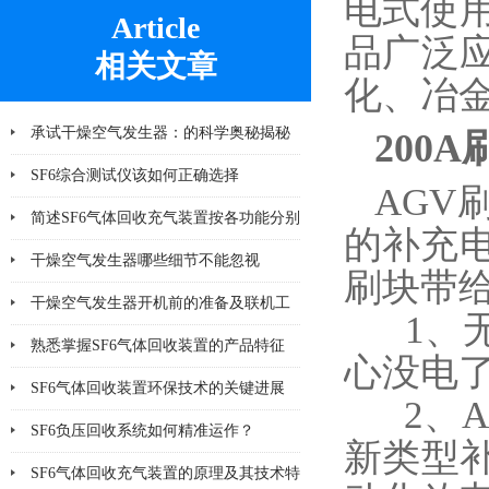
电式使
Article
品广泛
相关文章
化、冶
承试干燥空气发生器：的科学奥秘揭秘
200
SF6综合测试仪该如何正确选择
AGV
简述SF6气体回收充气装置按各功能分别
的补充
说明其操作
干燥空气发生器哪些细节不能忽视
刷块带
干燥空气发生器开机前的准备及联机工
1、无
作有哪些
熟悉掌握SF6气体回收装置的产品特征
心没电
SF6气体回收装置环保技术的关键进展
2、A
SF6负压回收系统如何精准运作？
新类型
SF6气体回收充气装置的原理及其技术特