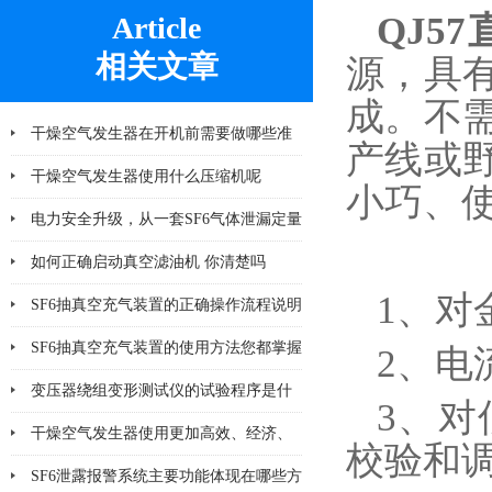
QJ5
Article
相关文章
源，具
成。不
干燥空气发生器在开机前需要做哪些准
产线或
备工作
干燥空气发生器使用什么压缩机呢
小巧、
电力安全升级，从一套SF6气体泄漏定量
监控系统开始
如何正确启动真空滤油机 你清楚吗
1、对
SF6抽真空充气装置的正确操作流程说明
SF6抽真空充气装置的使用方法您都掌握
2、电
了吗
变压器绕组变形测试仪的试验程序是什
3、
么
干燥空气发生器使用更加高效、经济、
校验和
安全、环保
SF6泄露报警系统主要功能体现在哪些方