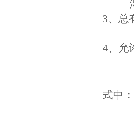
湿度
3、总有
分辨
4、允
Eli
式中：
X