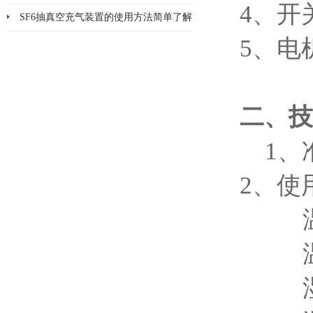
4、开
面
SF6抽真空充气装置的使用方法简单了解
5、电
一下
二、技
1、准
2、使
温度参
温度
湿度