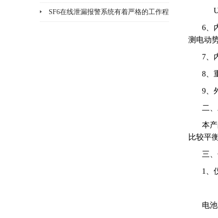
UJ
品检漏?
SF6在线泄漏报警系统有着严格的工作程
6、
序和要求
测电动势
7、
8、重
9、外
二、
本产
比较平
三、
1、
电池