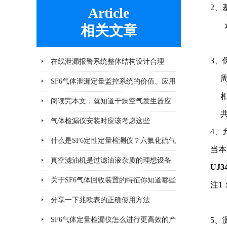
2、
Article
式中
相关文章
X
3、
在线泄漏报警系统整体结构设计合理
周围
SF6气体泄漏定量监控系统的价值、应用
相对
及未来发展趋势
阅读完本文，就知道干燥空气发生器应
共
该注意哪几点小问题
气体检漏仪安装时应该考虑这些
4、
什么是SF6定性定量检测仪？六氟化硫气
当本
体检测设备
真空滤油机是过滤油液杂质的理想设备
UJ
关于SF6气体回收装置的特征你知道哪些
注1
分享一下兆欧表的正确使用方法
注2
SF6气体定量检漏仪怎么进行更高效的产
5、