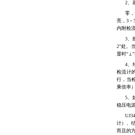
2、
零，
亮，3－
内附检
3、
2”处。
显时“⊥
4、
检流计
行，当检
乘倍率
5、
稳压电源
UJ
计）、
而且的