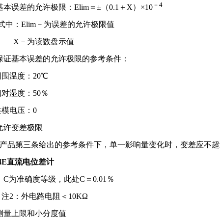
－4
基本误差的允许极限：Elim＝±（0.1＋X）×10
：Elim－为误差的允许极限值
－为读数盘示值
保证基本误差的允许极限的参考条件：
温度：20℃
湿度：50％
模电压：0
允许变差极限
产品第三条给出的参考条件下，单一影响量变化时，变差应不超
34E直流电位差计
：C为准确度等级，此处C＝0.01％
：外电路电阻＜10KΩ
测量上限和小分度值