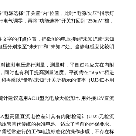
“电源选择”开关置“内”位置，此时“电源/欠压”指示灯
电气调零，再将“功能选择”开关打回到“250mV”档，
标注文字的打点位置，把欲测的电压接到“未知1”或“未知
压分别接至“未知1”和“未知2”处。当静电感应比较明
即可对被测电压进行测量，测量时，平衡过程应先在内附
同时也有利于提高测量速度。平衡需在“50μV”档进
再乘以“量程/未知”开关所指示的倍率（UJ34E不用
流计建议选用AC11型光电放大检流计, 用外接12V直流
34A型高阻直流电位差计具有内附检流计(UJ25无检流
稳压管替代传统的标准电池，适应了当前的环保要求。
中需经常进行的工作电流标准化的操作步骤，不存在标