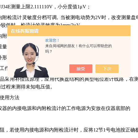
34E测量上限2.111110V，小分度值1μV；
内附检流计灵敏度分档可调, 当被测电动势为2V时，改变测量盘电
较低时，检流计的灵敏度为1mm/2μV。
内附检流计的阻尼时间：不大于5S
欢迎您！
来自局域网的朋友！有什么可以帮助您的
量：6.5kg
吗？
形尺寸：483×283×158mm
工作原理
品采用补偿法原理，应用代换盘结构的典型电位差计线路，在测
衡过程来测得未知电压值。
使用方法
仪器的内接电源和内附检流计的工作电源为安放在仪器底部的
阻，若使用内接电源和内附检流计时，应将12节1号电池按正确