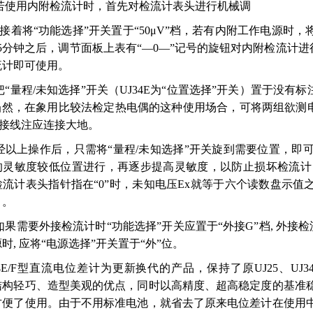
若使用内附检流计时，首先对检流计表头进行机械调
接着将“功能选择”开关置于“50μV”档，若有内附工作电源时，将
5分钟之后，调节面板上表有“—0—”记号的旋钮对内附检流计进行
流计即可使用。
把“量程/未知选择”开关（UJ34E为“位置选择”开关）置于没有
当然，在象用比较法检定热电偶的这种使用场合，可将两组欲测电
”接线注应连接大地。
经以上操作后，只需将“量程/未知选择”开关旋到需要位置，
的灵敏度较低位置进行，再逐步提高灵敏度，以防止损坏检流计，
流计表头指针指在“0”时，未知电压Ex就等于六个读数盘示值之和
）。
如果需要外接检流计时“功能选择”开关应置于“外接G”档, 外接检
时, 应将“电源选择”开关置于“外”位。
34E/F型直流电位差计为更新换代的产品，保持了原UJ25、UJ
结构轻巧、造型美观的优点，同时以高精度、超高稳定度的基准
方便了使用。由于不用标准电池，就省去了原来电位差计在使用