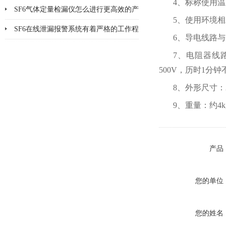
4、标称使用温
SF6气体定量检漏仪怎么进行更高效的产
5、使用环境相
品检漏?
SF6在线泄漏报警系统有着严格的工作程
6、导电线路与
序和要求
7、电阻器线
500V，历时1分
8、外形尺寸：28
9、重量：约4k
产品
您的单位
您的姓名