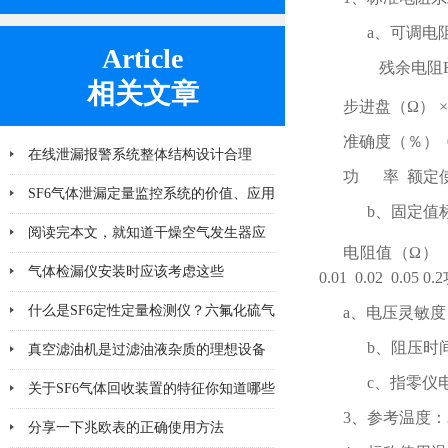
a、可调电阻范围
Article
残余电阻
相关文章
步进盘（Ω） ×100
准确度（％） 0.
在线泄漏报警系统整体结构设计合理
功 率 额定使
SF6气体泄漏定量监控系统的价值、应用
b、固定值
及未来发展趋势
阅读完本文，就知道干燥空气发生器应
电阻值（Ω） 1 1
该注意哪几点小问题
气体检漏仪安装时应该考虑这些
0.01 0.02 0
什么是SF6定性定量检测仪？六氟化硫气
a、电压灵敏度：
b、阻压时间
体检测设备
真空滤油机是过滤油液杂质的理想设备
c、指零仪电
关于SF6气体回收装置的特征你知道哪些
3、参考温度：2
分享一下兆欧表的正确使用方法