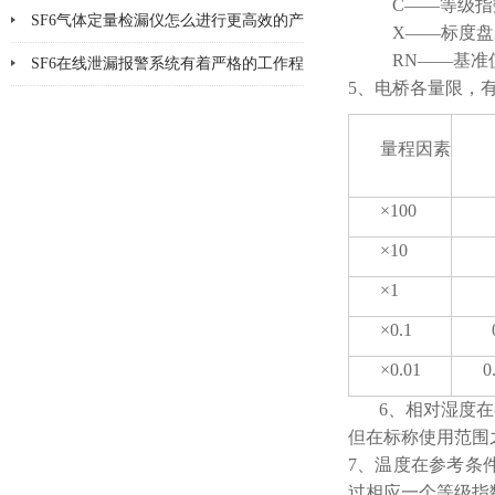
C——等级指
SF6气体定量检漏仪怎么进行更高效的产
X——标度盘
RN——基准值
品检漏?
SF6在线泄漏报警系统有着严格的工作程
5、电桥各量限，
序和要求
量程因素
×100
×10
×1
×0.1
×0.01
0
6、相对湿度
但在标称使用范围
7、温度在参考条
过相应一个等级