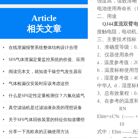
强度高，读数清晰
电池使用寿命长（1
Article
二、用途
QJ44直流双臂
相关文章
接触电阻，电动机
三、主要技术指标
1、准确度等级：0.
在线泄漏报警系统整体结构设计合理
2、仪器使用条件
SF6气体泄漏定量监控系统的价值、应用
a．温度参考值：20±
b．温度标称使用范
及未来发展趋势
阅读完本文，就知道干燥空气发生器应
c．湿度参考值：40
该注意哪几点小问题
气体检漏仪安装时应该考虑这些
中华人 d．湿度标
3、总有效量程：0.
什么是SF6定性定量检测仪？六氟化硫气
4、在参考的温度
体检测设备
真空滤油机是过滤油液杂质的理想设备
RN
Elim=±C%（—— 
关于SF6气体回收装置的特征你知道哪些
10
式中：Elim ——
分享一下兆欧表的正确使用方法