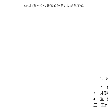
面
SF6抽真空充气装置的使用方法简单了解
一下
1、
2、
3、 外
4、 重
三、工