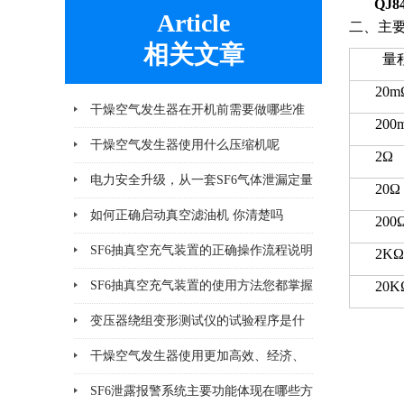
QJ
Article
二、主
相关文章
量
20m
干燥空气发生器在开机前需要做哪些准
200
备工作
干燥空气发生器使用什么压缩机呢
2Ω
电力安全升级，从一套SF6气体泄漏定量
20Ω
监控系统开始
如何正确启动真空滤油机 你清楚吗
200
SF6抽真空充气装置的正确操作流程说明
2ΚΩ
SF6抽真空充气装置的使用方法您都掌握
20Κ
了吗
变压器绕组变形测试仪的试验程序是什
么
干燥空气发生器使用更加高效、经济、
安全、环保
SF6泄露报警系统主要功能体现在哪些方