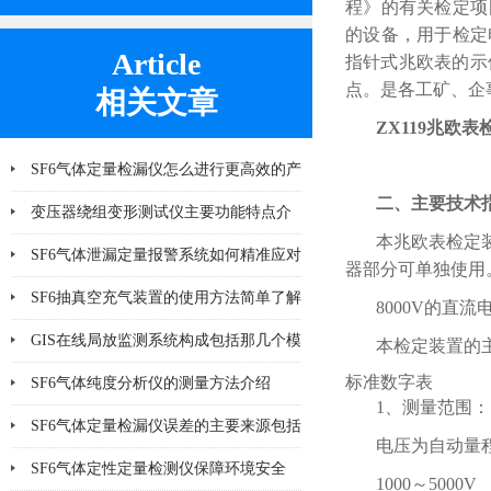
程》的有关检定项目
的设备，用于检定
Article
指针式兆欧表的示
点。是各工矿、企
相关文章
ZX119兆欧
SF6气体定量检漏仪怎么进行更高效的产
二、主要技术
品检漏?
变压器绕组变形测试仪主要功能特点介
本兆欧表检定
绍
SF6气体泄漏定量报警系统如何精准应对
器部分可单独使用
泄漏风险？
SF6抽真空充气装置的使用方法简单了解
8000V的直流
一下
GIS在线局放监测系统构成包括那几个模
本检定装置的
标准数字表
块
SF6气体纯度分析仪的测量方法介绍
1、测量范围：
SF6气体定量检漏仪误差的主要来源包括
电压为自动量程
哪8个方面
SF6气体定性定量检测仪保障环境安全
1000～5000V