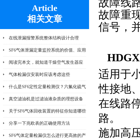
故障线
Article
故障重
相关文章
信号，
在线泄漏报警系统整体结构设计合理
SF6气体泄漏定量监控系统的价值、应用
HDG
及未来发展趋势
阅读完本文，就知道干燥空气发生器应
适用于
该注意哪几点小问题
气体检漏仪安装时应该考虑这些
性接地
什么是SF6定性定量检测仪？六氟化硫气
体检测设备
真空滤油机是过滤油液杂质的理想设备
在线路
关于SF6气体回收装置的特征你知道哪些
路。
分享一下兆欧表的正确使用方法
施加高
SF6气体定量检漏仪怎么进行更高效的产