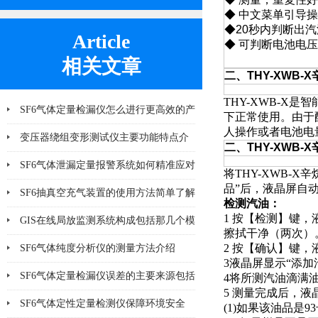
◆ 中文菜单引导
◆20秒内判断出
Article
◆ 可判断电池电
相关文章
二、
THY-XWB-
THY-XWB-
SF6气体定量检漏仪怎么进行更高效的产
下正常使用。由于
人操作或者电池电
品检漏?
变压器绕组变形测试仪主要功能特点介
二、THY-XWB
绍
SF6气体泄漏定量报警系统如何精准应对
将THY-XWB-
品”后，液晶屏自
泄漏风险？
SF6抽真空充气装置的使用方法简单了解
检测汽油：
1 按【检测】键，
一下
GIS在线局放监测系统构成包括那几个模
擦拭干净（两次）
块
2 按【确认】键，
SF6气体纯度分析仪的测量方法介绍
3液晶屏显示“添加
SF6气体定量检漏仪误差的主要来源包括
4将所测汽油滴满
5 测量完成后，
哪8个方面
SF6气体定性定量检测仪保障环境安全
(1)如果该油品是