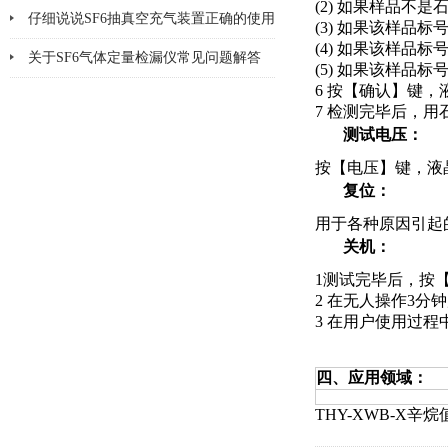
(2) 如果样品不
仔细说说SF6抽真空充气装置正确的使用
(3) 如果该样品
(4) 如果该样品
方法
关于SF6气体定量检漏仪常见问题解答
(5) 如果该样品标
6 按【确认】键，
7 检测完毕后，
测试电压：
按【电压】键，液晶屏
复位：
用于各种原因引起
关机：
1测试完毕后，按
2 在无人操作3
3 在用户使用过
四、应用领域：
THY-XWB-