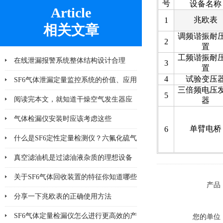
号
设备名称
Article
兆欧表
1
相关文章
调频谐振耐
2
置
工频谐振耐
在线泄漏报警系统整体结构设计合理
3
置
4
试验变压
SF6气体泄漏定量监控系统的价值、应用
三倍频电压
5
及未来发展趋势
阅读完本文，就知道干燥空气发生器应
器
该注意哪几点小问题
气体检漏仪安装时应该考虑这些
单臂电桥
6
什么是SF6定性定量检测仪？六氟化硫气
体检测设备
真空滤油机是过滤油液杂质的理想设备
关于SF6气体回收装置的特征你知道哪些
产品
分享一下兆欧表的正确使用方法
SF6气体定量检漏仪怎么进行更高效的产
您的单位