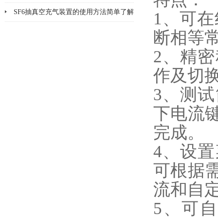
面
SF6抽真空充气装置的使用方法简单了解
1、可
一下
断相等
2、精
作及切
3、测
下电流
完成。
4、设
可根据需
流和自
5、可