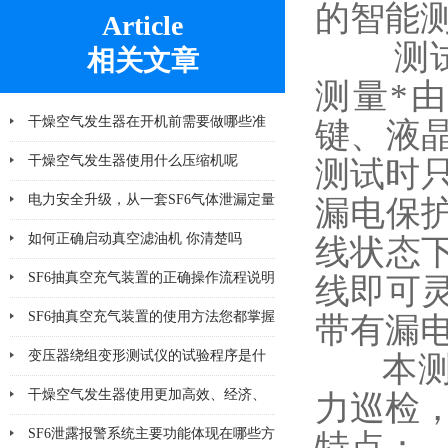
的智能
Article
测试仪
相关文章
测量*
干燥空气发生器在开机前需要做哪些准
键、液
备工作
干燥空气发生器使用什么压缩机呢
测试时
电力安全升级，从一套SF6气体泄漏定量
漏电保
监控系统开始
如何正确启动真空滤油机 你清楚吗
线状态
SF6抽真空充气装置的正确操作流程说明
线即可
SF6抽真空充气装置的使用方法您都掌握
带有漏
了吗
变压器绕组变形测试仪的试验程序是什
本测试
么
干燥空气发生器使用更加高效、经济、
力巡检
安全、环保
SF6泄露报警系统主要功能体现在哪些方
特点：