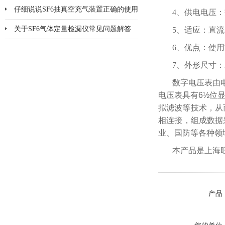
仔细说说SF6抽真空充气装置正确的使用
4、供电电压：交
方法
关于SF6气体定量检漏仪常见问题解答
5、适应：直
6、优点：使
7、外形尺寸：22
数字电压表由电
电压表具有6½位显
拟滤波等技术，从
相连接，组成数据采
业、国防等各种领
本产品是上海
产品