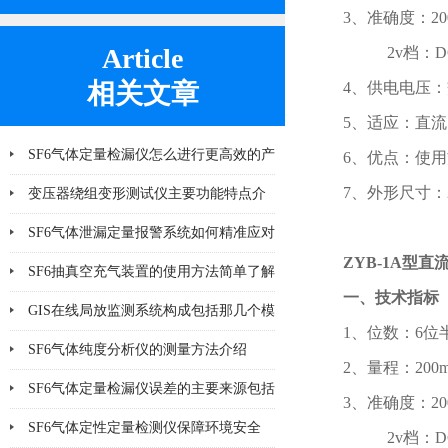
3、准确度：200
Article
2v档：DC：0
相关文章
4、供电电压：交
5、适应：直
SF6气体定量检漏仪怎么进行更高效的产
6、优点：使
7、外形尺寸：22
品检漏?
变压器绕组变形测试仪主要功能特点介
绍
SF6气体泄漏定量报警系统如何精准应对
ZYB-1A型
泄漏风险？
SF6抽真空充气装置的使用方法简单了解
一、技术指标
一下
GIS在线局放监测系统构成包括那几个模
1、位数：6位
块
SF6气体纯度分析仪的测量方法介绍
2、量程：200mv
SF6气体定量检漏仪误差的主要来源包括
3、准确度：200
哪8个方面
SF6气体定性定量检测仪保障环境安全
2v档：DC：0