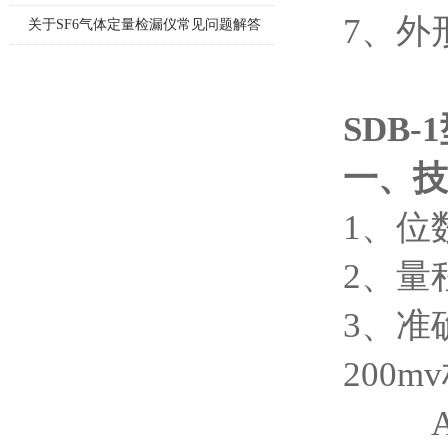
7、外形
方法
关于SF6气体定量检漏仪常见问题解答
SDB
一、技
1、位
2、量程：
3、准
200m
AC（