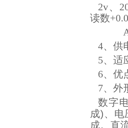
2v、2
读数+0.
AC（
4、供
5、适
6、优
7、外形
数字电
成)、电
成。直流