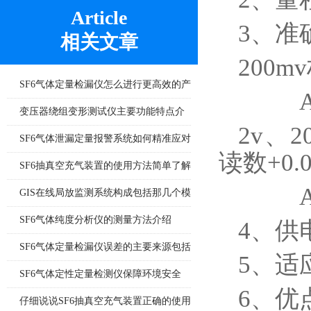
Article
3、准
相关文章
200m
SF6气体定量检漏仪怎么进行更高效的产
AC（
品检漏?
变压器绕组变形测试仪主要功能特点介
2v、2
绍
SF6气体泄漏定量报警系统如何精准应对
读数+0.
泄漏风险？
SF6抽真空充气装置的使用方法简单了解
AC（
一下
GIS在线局放监测系统构成包括那几个模
块
SF6气体纯度分析仪的测量方法介绍
4、供
SF6气体定量检漏仪误差的主要来源包括
5、适
哪8个方面
SF6气体定性定量检测仪保障环境安全
6、优
仔细说说SF6抽真空充气装置正确的使用