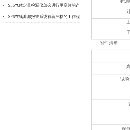
泄漏
SF6气体定量检漏仪怎么进行更高效的产
品检漏?
SF6在线泄漏报警系统有着严格的工作程
序和要求
附件清单
试验
保