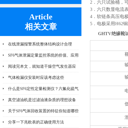
2．六只试验桶，
3．六只数显电流
Article
4．软链条高压电
5．电极采用H62铜
相关文章
GHTV绝缘靴
在线泄漏报警系统整体结构设计合理
SF6气体泄漏定量监控系统的价值、应用
及未来发展趋势
阅读完本文，就知道干燥空气发生器应
该注意哪几点小问题
气体检漏仪安装时应该考虑这些
什么是SF6定性定量检测仪？六氟化硫气
体检测设备
真空滤油机是过滤油液杂质的理想设备
关于SF6气体回收装置的特征你知道哪些
分享一下兆欧表的正确使用方法