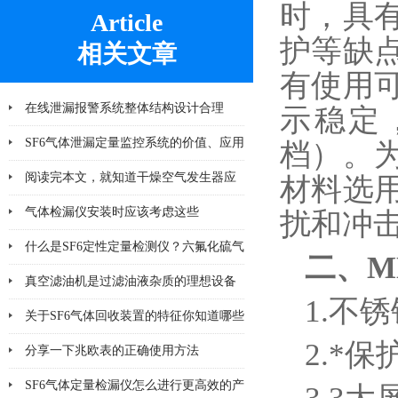
时，具
Article
护等缺
相关文章
有使用
在线泄漏报警系统整体结构设计合理
示稳定
SF6气体泄漏定量监控系统的价值、应用
档）。
及未来发展趋势
阅读完本文，就知道干燥空气发生器应
材料选
该注意哪几点小问题
气体检漏仪安装时应该考虑这些
扰和冲
什么是SF6定性定量检测仪？六氟化硫气
二、
M
体检测设备
真空滤油机是过滤油液杂质的理想设备
1.不
关于SF6气体回收装置的特征你知道哪些
2.*
分享一下兆欧表的正确使用方法
SF6气体定量检漏仪怎么进行更高效的产