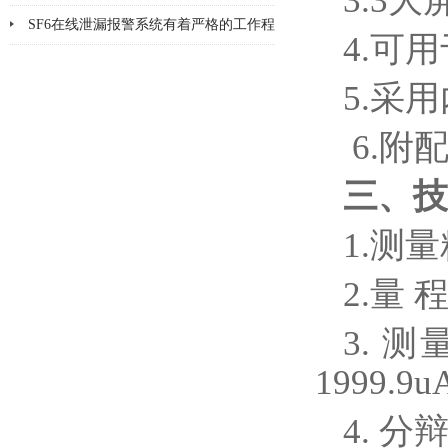
3.3
品检漏?
SF6在线泄漏报警系统有着严格的工作程
4.可用
序和要求
5.采
6.附
三、
技
1.测
2.量 
3. 测
1999.9
4. 分辩