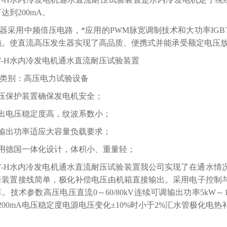
达到200mA。
器采用中频倍压电路，*应用的PWM脉宽调制技术和大功率IG
施。使直流高压发生器实现了高品质、便携式并能承受额定电压
V-H水内冷发电机通水直流耐压试验装置
类别：高压电力试验设备
过压保护装置确保发电机安全；
输出电压稳定度高，纹波系数小；
大输出功率适应大容量负载要求；
采用德国一体化设计，体积小、重量轻；
V-H水内冷发电机通水直流耐压试验装置我公司实现了在通水
套装置接线简单，极化补偿电压由机箱直接输出。采用电子控制
。技术参数高压电压直流0～60/80kV连续可调输出功率5kW
～200mA电压稳定度电源电压变化±10%时小于2%汇水管极化电热补