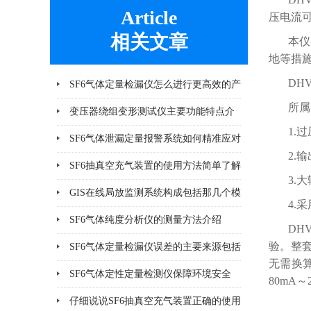
Article
压电流可
相关文章
本仪
地等措
DH
SF6气体定量检漏仪怎么进行更高效的产
所属
品检漏?
变压器绕组变形测试仪主要功能特点介
1.
绍
SF6气体泄漏定量报警系统如何精准应对
2.
泄漏风险？
SF6抽真空充气装置的使用方法简单了解
3.
一下
GIS在线局放监测系统构成包括那几个模
4.
块
SF6气体纯度分析仪的测量方法介绍
DH
验。整
SF6气体定量检漏仪误差的主要来源包括
无需换算
哪8个方面
SF6气体定性定量检测仪保障环境安全
80mA
仔细说说SF6抽真空充气装置正确的使用