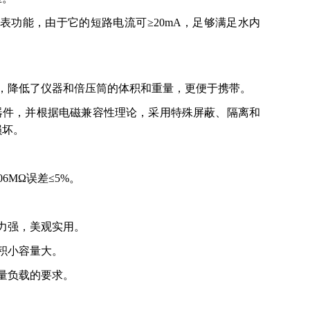
表功能，由于它的短路电流可≥20mA，足够满足水内
率，降低了仪器和倍压筒的体积和重量，更便于携带。
询
BT器件，并根据电磁兼容性理论，采用特殊屏蔽、隔离和
损坏。
6MΩ误差≤5%。
力强，美观实用。
积小容量大。
量负载的要求。