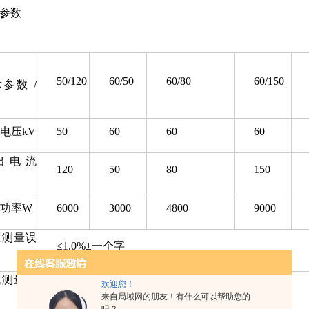
参数
50/120
60/50
60/80
60/150
参数 /
电压kV
50
60
60
60
出电流
120
50
80
150
功率W
6000
3000
4800
9000
压测量误
≤1.0%±一个字
流测量误
欢迎您！
≤1.0%±一个字
来自局域网的朋友！有什么可以帮助您的