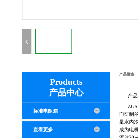
产品概述
Products
产品中心
产
ZGS
标准电阻箱
而研制
量水内
查看更多
成为电
流达20