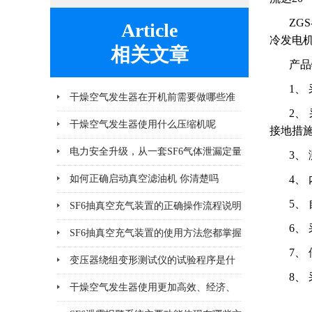
ZGS
Article
冷发电
相关文章
产
1、
干燥空气发生器在开机前需要做哪些准
2、
备工作
干燥空气发生器使用什么压缩机呢
接地措
电力安全升级，从一套SF6气体泄漏定量
3、
监控系统开始
如何正确启动真空滤油机 你清楚吗
4、
5、
SF6抽真空充气装置的正确操作流程说明
6、
SF6抽真空充气装置的使用方法您都掌握
7、
了吗
变压器绕组变形测试仪的试验程序是什
8、
么
干燥空气发生器使用更加高效、经济、