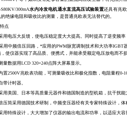
-S80KV/300mA
水内冷发电机通水直流高压试验装置
还具有兆欧
机的绝缘电阻和吸收比的测量，是普通兆欧表无法替代的。
品特点
 采用电压大反馈，使电压稳定度大大提高。同时提高了逆变频
 采用中频倍压回路，*应用的PWM脉宽调制技术和大功率IG
施，使仪器实现了高品质、便携式，并能承受额定电压放电而不
 测量数据用LCD 320×240点阵大屏幕显示。
 内置2500V兆欧表功能，可测量吸收比和极化指数，电阻量程0-10
 自带计时器。
 采用美国、日本等高质量元器件和德国制造的型机箱，抗干扰能
 倍压筒采用德国技术研制，中频变压器经有关专家特殊设计，体
 采用特殊设计，大大增加了仪器的输出电流和功率，以适应大容