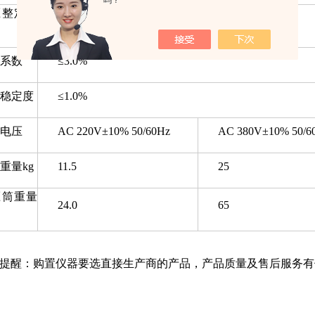
吗？
压整定误
≤1.0%
系数
≤3.0%
稳定度
≤1.0%
电压
AC 220V±10% 50/60Hz
AC 380V±10% 50/6
重量kg
11.5
25
压筒重量
24.0
65
提醒：购置仪器要选直接生产商的产品，产品质量及售后服务有