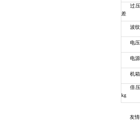
过
差
波纹
电压
电源
机箱
倍
kg
友情