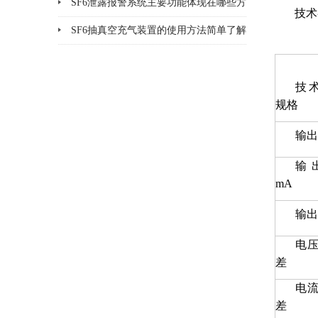
安全、环保
SF6泄露报警系统主要功能体现在哪些方
技术
面
SF6抽真空充气装置的使用方法简单了解
一下
技术
规格
输出
输
mA
输出
电
差
电
差