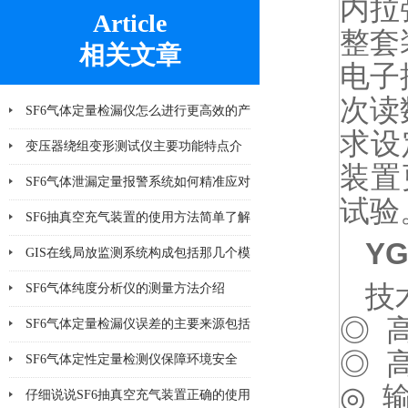
内拉
Article
整套
相关文章
电子
次读
SF6气体定量检漏仪怎么进行更高效的产
求设
品检漏?
变压器绕组变形测试仪主要功能特点介
装置
绍
SF6气体泄漏定量报警系统如何精准应对
试验
泄漏风险？
SF6抽真空充气装置的使用方法简单了解
Y
一下
GIS在线局放监测系统构成包括那几个模
技
块
SF6气体纯度分析仪的测量方法介绍
◎ 
SF6气体定量检漏仪误差的主要来源包括
◎ 
哪8个方面
SF6气体定性定量检测仪保障环境安全
◎ 
仔细说说SF6抽真空充气装置正确的使用