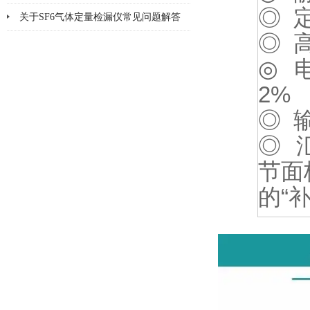
◎ 
方法
关于SF6气体定量检漏仪常见问题解答
◎ 
◎ 
2%
◎ 
◎ 
节面
的“